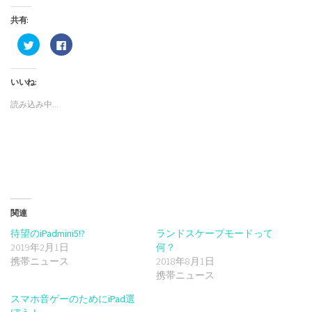
共有:
ク
Facebook
リ
で
ッ
共
ク
有
し
す
いいね:
て
る
Twitter
に
で
は
読み込み中...
共
ク
有
リ
(新
ッ
し
ク
い
し
ウ
て
ィ
く
ン
だ
ド
さ
ウ
い
で
(新
開
し
き
い
関連
ま
ウ
す)
ィ
待望のiPadmini5!?
ランドスケープモードって
ン
ド
2019年2月1日
何？
ウ
で
携帯ニュース
2018年8月1日
開
携帯ニュース
き
ま
す)
スマホ音ゲーのためにiPad選