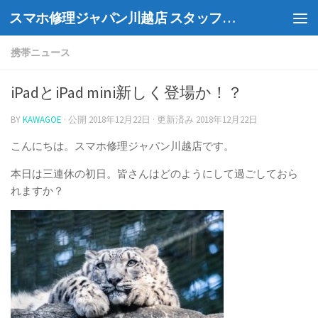
スマホ修理ジャパン川越店 スタッフブログ
Skip to content
携帯ニュース
iPadとiPad mini新しく登場か！？
BY
KAWAGOE
· 公開
2018年12月22日
· 更新済み
2018年12月22日
こんにちは。スマホ修理ジャパン川越店です。
本日は三連休の初日。皆さんはどのようにして過ごしておら
れますか？