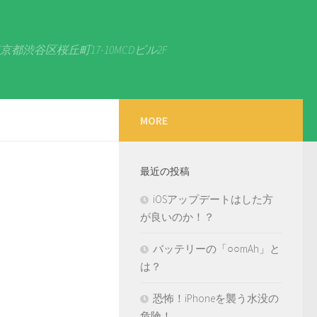
京都渋谷区桜丘町17-10MCDビル2F
MORE
最近の投稿
iOSアップデートはした方
が良いのか！？
バッテリーの「○○mAh」と
は？
恐怖！iPhoneを襲う水没の
危険！