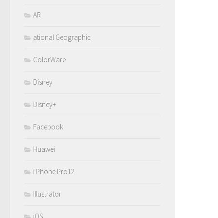
AR
ational Geographic
ColorWare
Disney
Disney+
Facebook
Huawei
i Phone Pro12
Illustrator
iOS