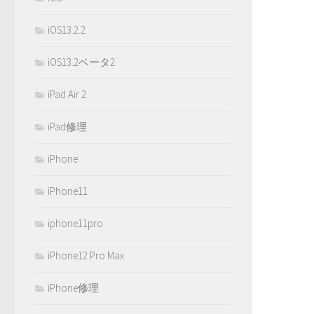
iOS13.2.2
iOS13.2ベータ2
iPad Air 2
iPad修理
iPhone
iPhone11
iphone11pro
iPhone12 Pro Max
iPhone修理