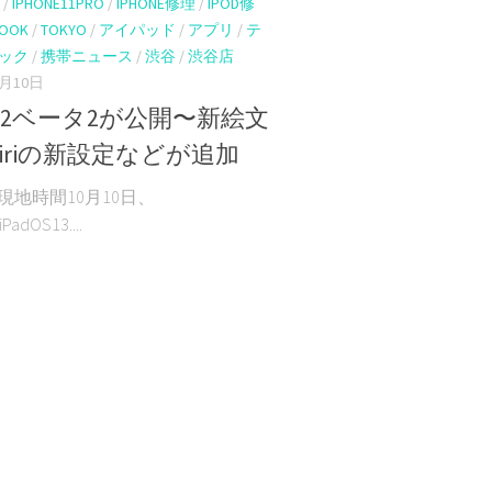
/
IPHONE11PRO
/
IPHONE修理
/
IPOD修
COOK
/
TOKYO
/
アイパッド
/
アプリ
/
テ
ック
/
携帯ニュース
/
渋谷
/
渋谷店
1月10日
13.2ベータ2が公開〜新絵文
iriの新設定などが追加
eは現地時間10月10日、
iPadOS13....