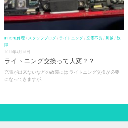
IPHONE修理
/
スタッフブログ
/
ライトニング
/
充電不良
/
川越
/
故
障
2022年4月18日
ライトニング交換って大変？？
充電が出来ないなどの故障には ライトニング交換が必要
になってきますが...