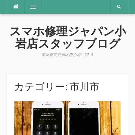
コ
メニュー
ン
テ
ン
スマホ修理ジャパン小
ツ
へ
岩店スタッフブログ
ス
キ
東京都江戸川区西小岩1-27-3
ッ
プ
カテゴリー: 市川市