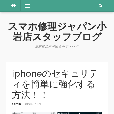
コ
メニュー
ン
テ
ン
スマホ修理ジャパン小
ツ
へ
岩店スタッフブログ
ス
キ
東京都江戸川区西小岩1-27-3
ッ
プ
iphoneのセキュリテ
ィを簡単に強化する
方法！！
admin
2019年2月12日