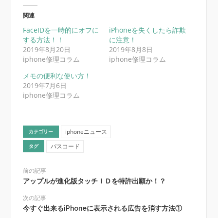
し
す
て
る
Twitter
に
関連
で
は
共
ク
FaceIDを一時的にオフに
iPhoneを失くしたら詐欺
有
リ
(新
ッ
する方法！！
に注意！
し
ク
い
し
2019年8月20日
2019年8月8日
ウ
て
iphone修理コラム
iphone修理コラム
ィ
く
ン
だ
ド
さ
メモの便利な使い方！
ウ
い
で
(新
2019年7月6日
開
し
iphone修理コラム
き
い
ま
ウ
す)
ィ
ン
ド
ウ
で
iphoneニュース
カテゴリー
開
き
パスコード
タグ
ま
す)
前の記事
アップルが進化版タッチＩＤを特許出願か！？
次の記事
今すぐ出来るiPhoneに表示される広告を消す方法①